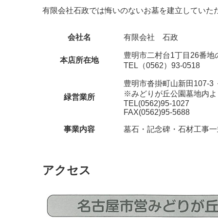
有限会社石政では悔いのないお墓を建立していた
会社名
有限会社 石政
豊明市二村台1丁目26番地の
本店所在地
TEL（0562）93-0518
豊明市沓掛町山新田107-
※みどりが丘公園墓地内よ
緑営業所
TEL(0562)95-1027
FAX(0562)95-5688
事業内容
墓石・記念碑・石材工事一
アクセス